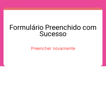
Skip
Skip
links
to
primary
navigation
Formulário Preenchido com
Skip
Sucesso
to
content
Preencher novamente