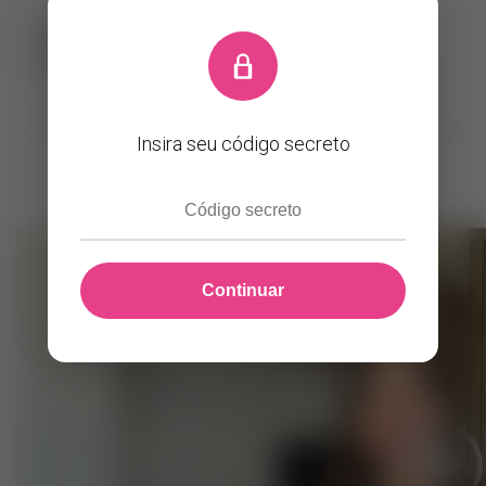
SUPORTE
Insira seu código secreto
Tocador
de
Continuar
vídeo